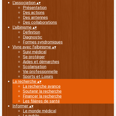
L'association
▴
▾
Présentation
Des actions
Des antennes
Des collaborations
L'albinisme
▴
▾
Définition
Diagnostic
Formes syndromiques
Vivre avec l'albinisme
▴
▾
Suivi médical
Se protéger
Aides et démarches
Scolarisation
Vie professionnelle
Sports et Loisirs
La recherche
▴
▾
La recherche avance
Soutenir la recherche
Financer la recherche
Les filières de santé
Informer
▴
▾
Le monde médical
Le public