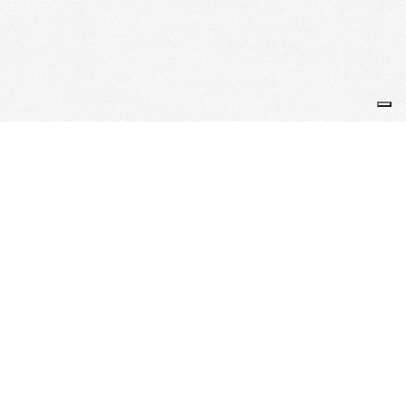
GENESPOIR
association française des albinismes
info@genespoir.org
Cliquez ci dessous pour les téléphones
Planning de l'accueil téléphonique
Je m'abonne à la newsletter
OK
Plan du site
Licences
Mentions légales