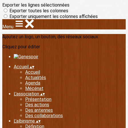
Exporter les lignes sélectionnées
Exporter toutes les colonnes
Exporter uniquement les colonnes affichées
Menu
Ajoutez un logo, un bouton, des réseaux sociaux
Cliquez pour éditer
Accueil
▴
▾
Accueil
Actualités
Agenda
Mécénat
L'association
▴
▾
Présentation
Des actions
Des antennes
Des collaborations
L'albinisme
▴
▾
Définition