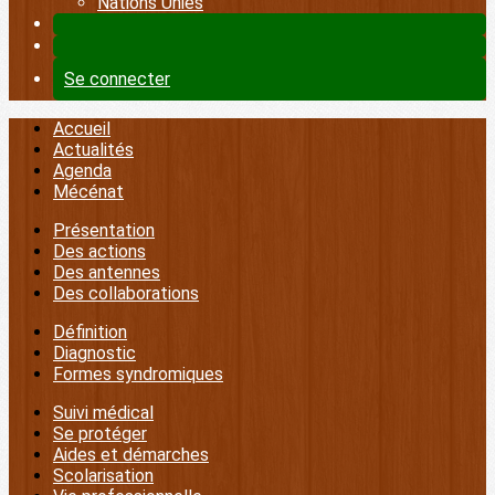
Nations Unies
Se connecter
Accueil
Actualités
Agenda
Mécénat
Présentation
Des actions
Des antennes
Des collaborations
Définition
Diagnostic
Formes syndromiques
Suivi médical
Se protéger
Aides et démarches
Scolarisation