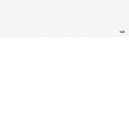
GENESPOIR
association française des albinismes
info@genespoir.org
Cliquez ci dessous pour les téléphones
Planning de l'accueil téléphonique
Je m'abonne à la newsletter
OK
Plan du site
Licences
Mentions légales